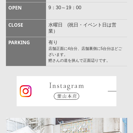
OPEN
9：30～19：00
CLOSE
水曜日 (祝日・イベント日は営
業）
PARKING
有り
店舗正面に4台分、店舗裏側に5台分ほどご
ざいます。
鰹さんの道を挟んで正面辺りです。