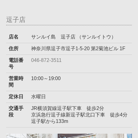
逗子店
店名
サンルイ島 逗子店 （サンルイトウ）
住所
神奈川県逗子市逗子1-5-20 第2菊池ビル 1F
電話番
046-872-3511
号
営業時
10:00～19:00
間
定休日
水曜日
交通手
JR横須賀線逗子駅下車 徒歩2分
段
京浜急行逗子線新逗子駅北口下車 徒歩4分
逗子駅から133m