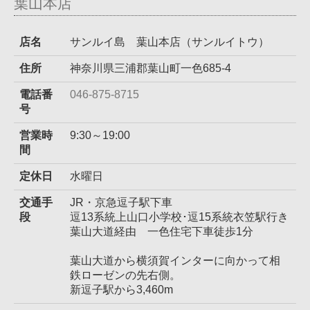
葉山本店
店名
サンルイ島 葉山本店（サンルイトウ）
住所
神奈川県三浦郡葉山町一色685-4
電話番
046-875-8715
号
営業時
9:30～19:00
間
定休日
水曜日
交通手
JR・京急逗子駅下車
段
逗13系統上山口小学校･逗15系統衣笠駅行き
葉山大道経由 一色住宅下車徒歩1分
葉山大道から横須賀インターに向かって相
鉄ローゼンの先右側。
新逗子駅から3,460m